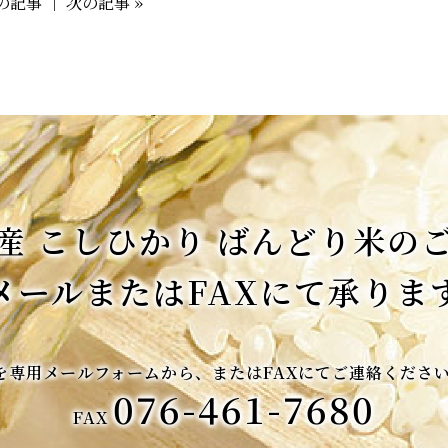
前の記事
｜
次の記事 »
産
こしひかり
ばんどり米の
メールまたは
FAXにて
承りま
を
専用メールフォームから、
または
FAXにて
ご連絡くださ
076-461-7680
FAX