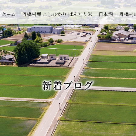
ホーム
舟橋村産 こしひかり ばんどり米
日本酒
舟橋村
新着ブログ