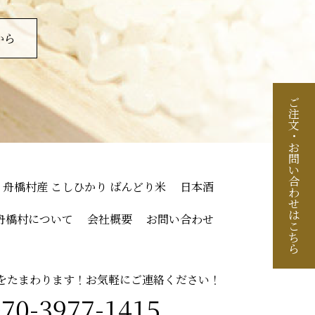
から
ご
注
文
・
お
問
い
合
舟橋村産 こしひかり ばんどり米
日本酒
わ
せ
は
舟橋村について
会社概要
お問い合わせ
こ
ち
ら
を
たまわります！
お気軽に
ご連絡
ください！
070-3977-1415