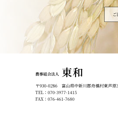
ご
東和
農事組合法人
〒930-0286
富山県
中新川郡
舟橋村
東芦原3
TEL：070-3977-1415
FAX：076-461-7680